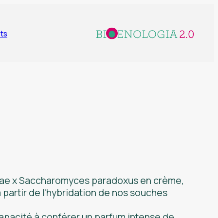
ts
ae x Saccharomyces paradoxus
en crème,
partir de l'hybridation de nos souches
capacité à conférer un parfum intense de