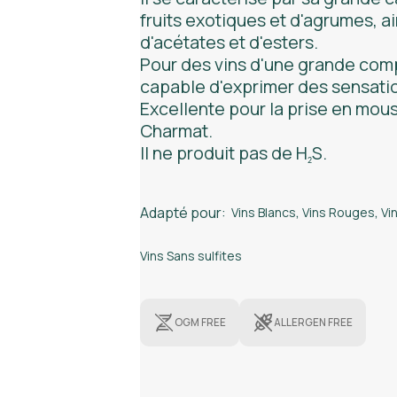
fruits exotiques et d'agrumes, a
d'acétates et d'esters.
Pour des vins d'une grande comp
capable d'exprimer des sensati
Excellente pour la prise en mou
Charmat.
Il ne produit pas de H
S.
2
Adapté pour:
Vins Blancs
,
Vins Rouges
,
Vi
Vins Sans sulfites
OGM FREE
ALLERGEN FREE