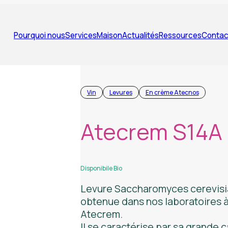
Pourquoi nous
Services
Maison
Actualités
Ressources
Contac
Vin
Levures
En crème Atecnos
Atecrem S14A
Disponibile Bio
Levure
Saccharomyces cerevisi
obtenue dans nos laboratoires à 
Atecrem.
Il se caractérise par sa grande 