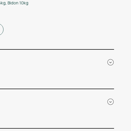
5kg
,
Bidon 10kg