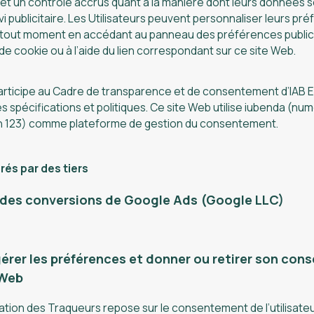
t un contrôle accrus quant à la manière dont leurs données so
ivi publicitaire. Les Utilisateurs peuvent personnaliser leurs pr
 à tout moment en accédant au panneau des préférences publici
n de cookie ou à l’aide du lien correspondant sur ce site Web.
articipe au Cadre de transparence et de consentement d’IAB 
 spécifications et politiques. Ce site Web utilise iubenda (nu
ion 123) comme plateforme de gestion du consentement.
és par des tiers
 des conversions de Google Ads (Google LLC)
rer les préférences et donner ou retirer son con
 Web
isation des Traqueurs repose sur le consentement de l’utilisateur