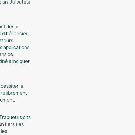
’un Utilisateur
ant des «
 différencier.
gateurs
s applications
dans ce
iné à indiquer
cessiter le
tre librement
cument.
 Traqueurs dits
n tiers (les
 les