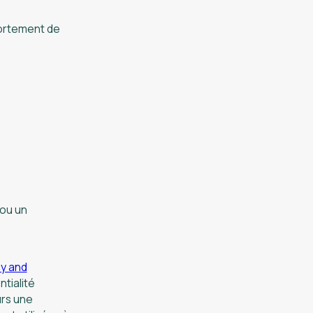
portement de
 ou un
y and
ntialité
urs une