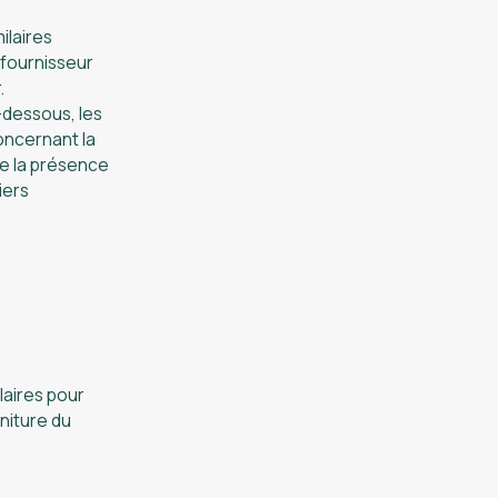
ilaires
 fournisseur
.
-dessous, les
oncernant la
me la présence
iers
laires pour
niture du