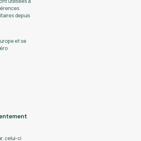
nt utilisées à
éférences
taires depuis
Europe et se
méro
sentement
, celui-ci