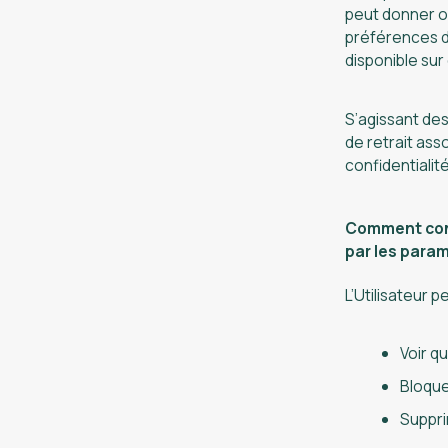
peut donner o
préférences d
disponible sur
S’agissant des
de retrait ass
confidentialit
Comment cont
par les param
L’Utilisateur 
Voir qu
Bloque
Suppri