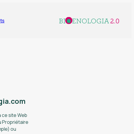
ts
ogia.com
à ce site Web
u Propriétaire
mple) ou