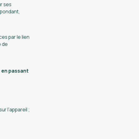
r ses
spondant,
es par le lien
e de
s en passant
ur l’appareil ;