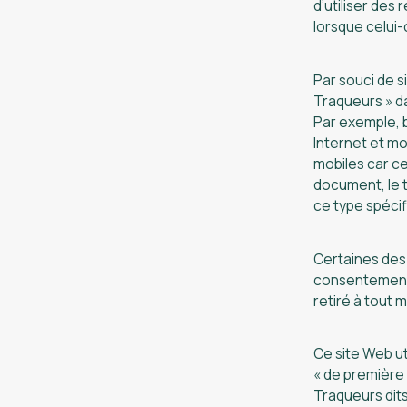
d’utiliser des 
lorsque celui-
Par souci de s
Traqueurs » da
Par exemple, b
Internet et mo
mobiles car ce
document, le t
ce type spécif
Certaines des 
consentement d
retiré à tout 
Ce site Web ut
« de première p
Traqueurs dits