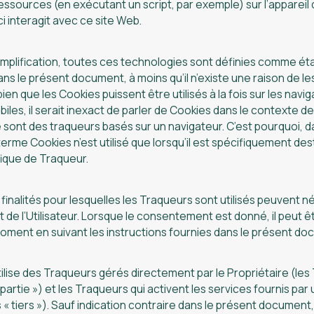
ressources (en exécutant un script, par exemple) sur l’appareil d
ci interagit avec ce site Web.
implification, toutes ces technologies sont définies comme ét
ns le présent document, à moins qu’il n’existe une raison de les
ien que les Cookies puissent être utilisés à la fois sur les navi
biles, il serait inexact de parler de Cookies dans le contexte de
 sont des traqueurs basés sur un navigateur. C’est pourquoi, 
erme Cookies n’est utilisé que lorsqu’il est spécifiquement dest
ique de Traqueur.
finalités pour lesquelles les Traqueurs sont utilisés peuvent né
e l’Utilisateur. Lorsque le consentement est donné, il peut ê
moment en suivant les instructions fournies dans le présent do
ilise des Traqueurs gérés directement par le Propriétaire (les
artie ») et les Traqueurs qui activent les services fournis par u
 « tiers »). Sauf indication contraire dans le présent document,