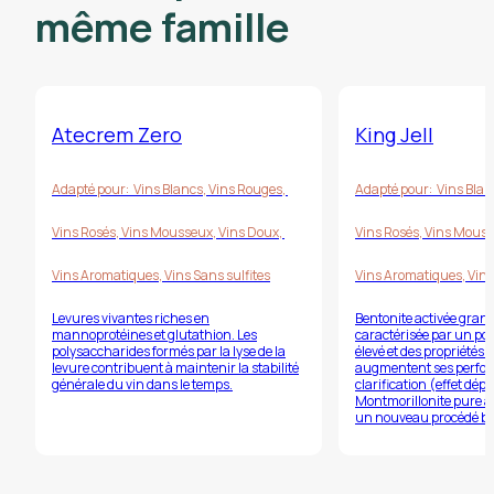
même famille
Atecrem Zero
King Jell
Adapté pour:
Vins Blancs
,
Vins Rouges
,
Adapté pour:
Vins Blan
Vins Rosés
,
Vins Mousseux
,
Vins Doux
,
Vins Rosés
,
Vins Mous
Vins Aromatiques
,
Vins Sans sulfites
Vins Aromatiques
,
Vins
Levures vivantes riches en
Bentonite activée gran
mannoprotéines et glutathion. Les
caractérisée par un po
polysaccharides formés par la lyse de la
élevé et des propriétés c
levure contribuent à maintenir la stabilité
augmentent ses perfo
générale du vin dans le temps.
clarification (effet dép
Montmorillonite pure à
un nouveau procédé br