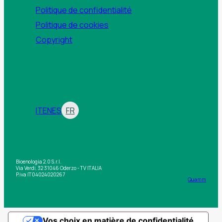
Politique de confidentialité
Politique de cookies
Copyright
IT
EN
ES
FR
Bioenologia 2.0 S.r.l.
Via Verdi, 32 31046 Oderzo - TV ITALIA
P.iva IT04024020267
Quamm
Vos choix en matière de confidentialité