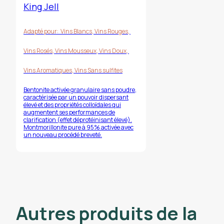
King Jell
Adapté pour:
Vins Blancs
,
Vins Rouges
,
Vins Rosés
,
Vins Mousseux
,
Vins Doux
,
Vins Aromatiques
,
Vins Sans sulfites
Bentonite activée granulaire sans poudre,
caractérisée par un pouvoir dispersant
élevé et des propriétés colloïdales qui
augmentent ses performances de
clarification (effet déprotéinisant élevé).
Montmorillonite pure à 95% activée avec
un nouveau procédé breveté.
Autres produits de la