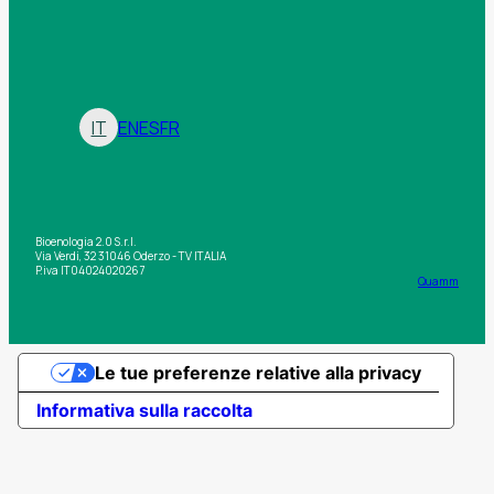
IT
EN
ES
FR
Bioenologia 2.0 S.r.l.
Via Verdi, 32 31046 Oderzo - TV ITALIA
P.iva IT04024020267
Quamm
Le tue preferenze relative alla privacy
Informativa sulla raccolta