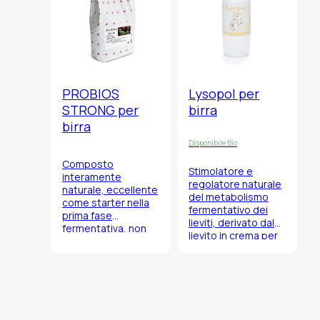
PROBIOS
Lysopol per
STRONG per
birra
birra
Disponibile Bio
Composto
Stimolatore e
interamente
regolatore naturale
naturale, eccellente
del metabolismo
come starter nella
fermentativo dei
prima fase
lieviti, derivato dal
fermentativa, non
lievito in crema per
schiumogeno.
lisi.
Sostituisce
Prodotto di alta
completamente gli
qualità
attivanti chimici
caratterizzato da un
classici come i sali
elevato contenuto
ammoniacali e i
di vitamine del
preparati vitaminici