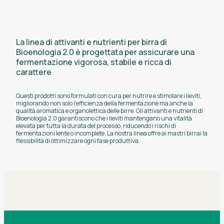
gruppo B e
di sintesi.
amminoacidi
prontamente
assimilabili.
La linea di attivanti e nutrienti per birra di
Bioenologia 2.0 è progettata per assicurare una
fermentazione vigorosa, stabile e ricca di
carattere
Questi prodotti sono formulati con cura per nutrire e stimolare i lieviti,
migliorando non solo l'efficienza della fermentazione ma anche la
qualità aromatica e organolettica delle birre. Gli attivanti e nutrienti di
Bioenologia 2.0 garantiscono che i lieviti mantengano una vitalità
elevata per tutta la durata del processo, riducendo i rischi di
fermentazioni lente o incomplete. La nostra linea offre ai mastri birrai la
flessibilità di ottimizzare ogni fase produttiva.