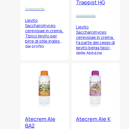
Trappist HG
Disponibile Bio
Disponibile Bio
Lievito
Saccharomyces
Lievito
cerevisiae in crema.
Saccharomyces
Tipico lievito per
cerevisiae
in crema.
birre di stile inglese
Fa parte dei ceppi di
dal profilo
lievito belga tipici
organolettico
delle Abbazie
minerale ricco,
Trappiste.
fresco e
leggermente
fruttato.
Atecrem Ale
Atecrem Ale K
BA2