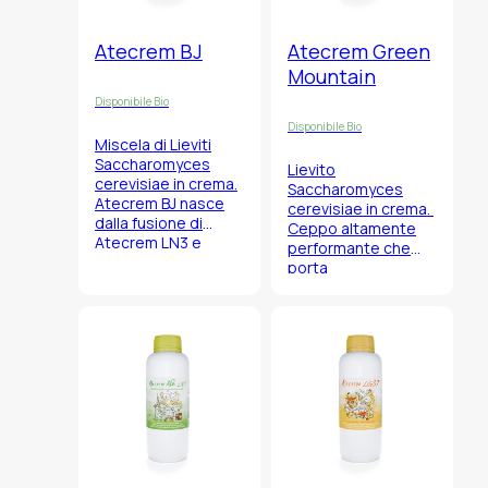
Atecrem BJ
Atecrem Green
Mountain
Disponibile Bio
Disponibile Bio
Miscela di Lieviti
Saccharomyces
Lievito
cerevisiae
in crema.
Saccharomyces
Atecrem BJ nasce
cerevisiae
in crema.
dalla fusione di
Ceppo altamente
Atecrem LN3 e
performante che
Green Mountain,
porta
sviluppata e
all’ottenimento di
prodotta da
birre dal profilo
Bioenologia 2.
aromatico
equilibrato,
composto da esteri
fruttati, in
particolare di pesca,
che si fondono in
armonia con i
profumi più intensi
delle birre luppolate.