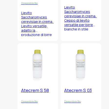
Disponibile Bio
Lievito
Saccharomyces
Lievito
cerevisiae
in crema.
Saccharomyces
Ceppo di lievito
cerevisiae
in crema.
versatile per birre
Lievito versatile,
bianche in stile
adatto la
belga come belgian
produzione di birre
wheat e blanche.
di frumento
tedesche tipo
weiss e weizen, ma
può essere
utilizzato anche per
birre a bassa
fermentazione per
l’ottenimento di birre
in stile traditional
bock.
Atecrem S 58
Atecrem S 03
Disponibile Bio
Disponibile Bio