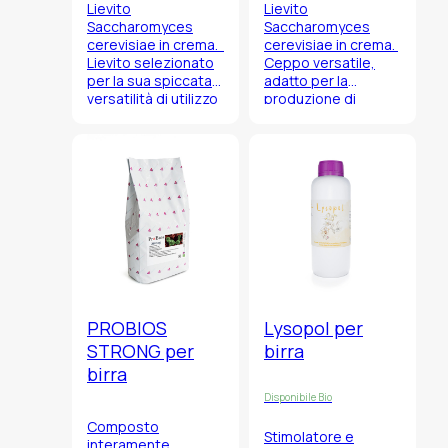
Lievito
Lievito
Saccharomyces
Saccharomyces
cerevisiae
in crema.
cerevisiae
in crema.
Lievito selezionato
Ceppo versatile,
per la sua spiccata
adatto per la
versatilità di utilizzo
produzione di
nella preparazione
un’ampia varietà di
di tutte le birre in
birre ad alta
stile belga e le birre
fermentazione,
di frumento.
come ad esempio:
Biere Blanche,
Belgian Ale, Imperial
stout, birre
Trappiste, ecc.
PROBIOS
Lysopol per
STRONG per
birra
birra
Disponibile Bio
Composto
Stimolatore e
interamente