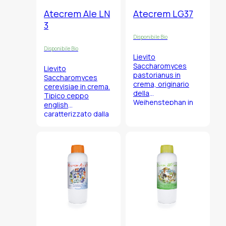
Atecrem Ale LN
Atecrem LG37
3
Disponibile Bio
Disponibile Bio
Lievito
Saccharomyces
Lievito
pastorianus
in
Saccharomyces
crema, originario
cerevisiae
in crema.
della
Tipico ceppo
Weihenstephan in
english
Germania.
caratterizzato dalla
LG 37 è un ceppo
produzione di un
estremamente
profilo aromatico
versatile che fa
fruttato delicato,
parte della famiglia
esalta le note di
dei lieviti più
malto ed il luppolo,
utilizzati per la
dalla buona
produzione di birre a
attenuazione.
bassa
fermentazione sia in
stile tedesco, lager,
che ceco, bock.