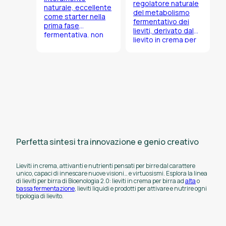
regolatore naturale
naturale, eccellente
del metabolismo
come starter nella
fermentativo dei
prima fase
lieviti, derivato dal
fermentativa, non
lievito in crema per
schiumogeno.
lisi.
Sostituisce
Prodotto di alta
completamente gli
qualità
attivanti chimici
caratterizzato da un
classici come i sali
elevato contenuto
ammoniacali e i
di vitamine del
preparati vitaminici
gruppo B e
di sintesi.
amminoacidi
prontamente
assimilabili.
Perfetta sintesi tra innovazione e genio creativo
Lieviti in crema, attivanti e nutrienti pensati per birre dal carattere
unico, capaci di innescare nuove visioni… e virtuosismi. Esplora la linea
di lieviti per birra di Bioenologia 2.0: lieviti in crema per birra ad
alta
o
bassa fermentazione
, lieviti liquidi e prodotti per attivare e nutrire ogni
tipologia di lievito.