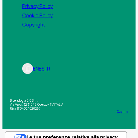
Privacy Policy
Cookie Policy
Copyright
IT
EN
ES
FR
Bioenologia 2.0 S.r.l.
Via Verdi, 32 31046 Oderzo - TV ITALIA
P.iva IT04024020267
Quamm
Le tue preferenze relative alla privacy