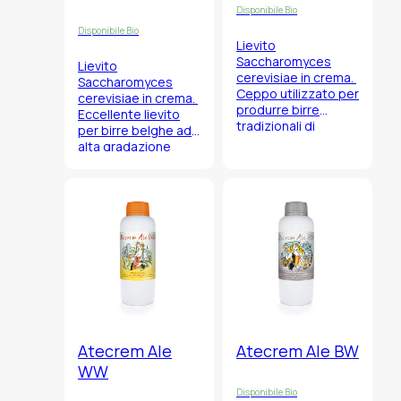
Disponibile Bio
Disponibile Bio
Lievito
Saccharomyces
Lievito
cerevisiae
in crema.
Saccharomyces
Ceppo utilizzato per
cerevisiae
in crema.
produrre birre
Eccellente lievito
tradizionali di
per birre belghe ad
Colonia e stile lager
alta gradazione
senza necessità di
alcoolica, forti e
lunghi tempi di
scure dal profilo
fermentazione e
aromatico pulito,
temperature
che permette di
estremamente
utilizzare mosti
basse.
ricchi in malto.
Atecrem Ale
Atecrem Ale BW
WW
Disponibile Bio