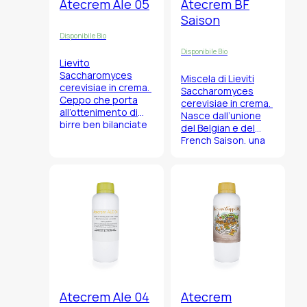
Atecrem Ale 05
Atecrem BF
Saison
Disponibile Bio
Disponibile Bio
Lievito
Saccharomyces
Miscela di Lieviti
cerevisiae
in crema.
Saccharomyces
Ceppo che porta
cerevisiae
in crema.
all’ottenimento di
Nasce dall’unione
birre ben bilanciate
del Belgian e del
dal retrogusto
French Saison, una
pulito e fresco con
miscelazione
una bassa
perfetta fra i due
produzione di esteri
ceppi, fatti crescere
e quasi nulla quella
assieme, che
di diacetile.
consente al birraio
di “giocare” durante
la fermentazione ed
ottenere risultati
diversi a seconda
delle temperature
impiegate.
Atecrem Ale 04
Atecrem