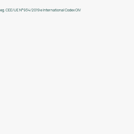
 Reg. CEE/UE N°934/2019 e International Codex OIV