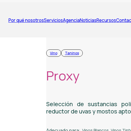
Por qué nosotros
Servicios
Agencia
Noticias
Recursos
Contac
Vino
Taninos
Proxy
Selección de sustancias poli
reductor de uvas y mostos apto 
Adecuado para:
Vinos Blancos
,
Vinos Tint