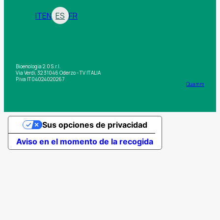
IT
EN
ES
FR
Bioenologia 2.0 S.r.l.
Via Verdi, 32 31046 Oderzo - TV ITALIA
P.iva IT04024020267
Quamm
Sus opciones de privacidad
Aviso en el momento de la recogida