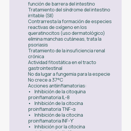
función de barrera del intestino
Tratamiento del síndrome del intestino
irritable (SII)
Contrarresta la formación de especies
reactivas de oxígeno en los
queratinocitos (uso dermatológico)
elimina manchas cutáneas, trata la
psoriasis
Tratamiento de la insuficiencia renal
crónica
Actividad fitostática en el tracto
gastrointestinal
No da lugar a fungemia para la especie
No crece a 37°C
Acciones antiinflamatorias:
• Inhibición de la citoquina
proinflamatoria IL-8
• Inhibición de la citocina
proinflamatoria TNF-α
• Inhibición de la citocina
proinflamatoria INF-ϒ
• Inhibición por la citocina