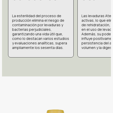
La esterilidad del proceso de
Las levaduras Ate
producción elimina el riesgo de
activas, lo que eli
contaminación por levaduras y
de rehidratación, u
bacterias perjudiciales,
en el uso de levad
garantizando una vida útil que,
Además, su poder 
como lo destacan varios estudios
influye positivame
y evaluaciones analíticas, supera
persistencia del a
ampliamente los sesenta días.
volumen y la digest