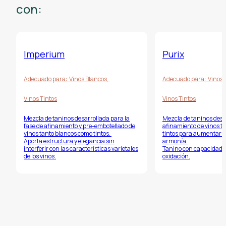
con:
Imperium
Purix
Adecuado para:
Vinos Blancos
,
Adecuado para:
Vinos 
Vinos Tintos
Vinos Tintos
Mezcla de taninos desarrollada para la
Mezcla de taninos desa
fase de afinamiento y pre-embotellado de
afinamiento de vinos t
vinos tanto blancos como tintos.
tintos para aumentar s
Aporta estructura y elegancia sin
armonía.
interferir con las características varietales
Tanino con capacidad p
de los vinos.
oxidación.