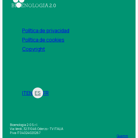
Política de privacidad
Política de cookies
Copyright
IT
EN
ES
FR
Bioenologia 2.0 S.r.l.
Via Verdi, 32 31046 Oderzo - TV ITALIA
P.iva IT04024020267
Quamm