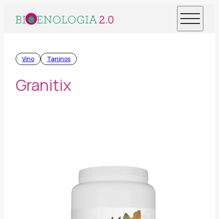
Vino
Taninos
Granitix