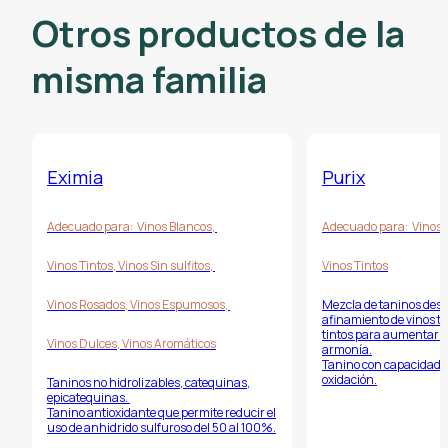
Otros productos de la
misma familia
Eximia
Purix
Adecuado para:
Vinos Blancos
,
Adecuado para:
Vinos 
Vinos Tintos
,
Vinos Sin sulfitos
,
Vinos Tintos
Vinos Rosados
,
Vinos Espumosos
,
Mezcla de taninos desa
afinamiento de vinos t
tintos para aumentar s
Vinos Dulces
,
Vinos Aromáticos
armonía.
Tanino con capacidad p
oxidación.
Taninos no hidrolizables, catequinas,
epicatequinas.
Tanino antioxidante que permite reducir el
uso de anhidrido sulfuroso del 50 al 100%.