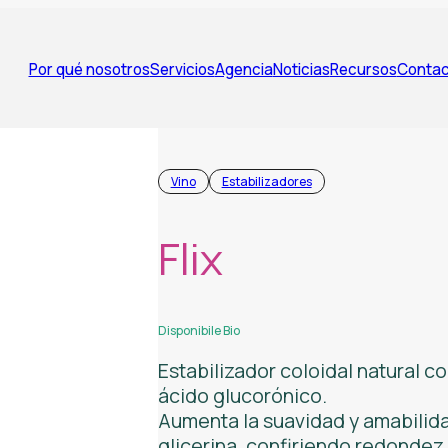
Por qué nosotros
Servicios
Agencia
Noticias
Recursos
Contac
Vino
Estabilizadores
Flix
Disponibile Bio
Estabilizador coloidal natural 
ácido glucorónico.
Aumenta la suavidad y amabilida
glicerina, confiriendo redondez