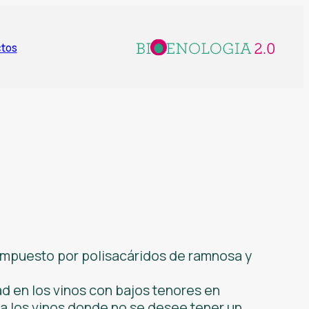
tos
compuesto por polisacáridos de ramnosa y
d en los vinos con bajos tenores en
 a los vinos donde no se desee tener un