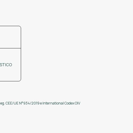
ÁSTICO
 Reg. CEE/UE N°934/2019 e International Codex OIV