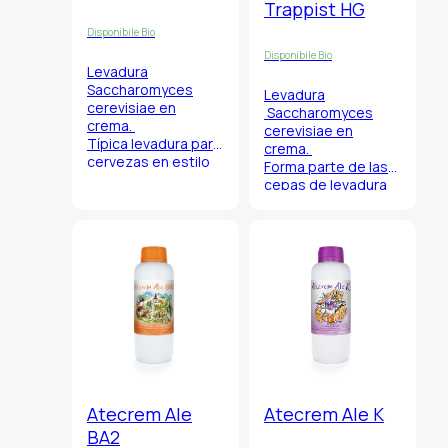
Trappist HG
Disponibile Bio
Disponibile Bio
Levadura
Saccharomyces
Levadura
cerevisiae en
Saccharomyces
crema.
cerevisiae
en
Típica levadura para
crema.
cervezas en estilo
Forma parte de las
inglés con perfil
cepas de levadura
organoleptico
belgicas de las
mineral rico, fresco y
Abadías Trapistas.
ligeramente
afrutado.
Atecrem Ale
Atecrem Ale K
BA2