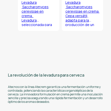
Levadura
Levadura
Saccharomyces
Saccharomyces
cerevisiae
en
cerevisiae
en crema.
crema.
Cepa versátil,
Levadura
adapta para la
seleccionada para
producción de un
su elevada
ampia variedad de
versilidad de
cervezas a alta
empleo en la
fermentación como
preparación de
por ejeplo: Biere
todas las cervezas
Blanche, Belgian Ale,
de estilo belga y las
Imperial Stout,
cervezas de trigo.
cervezas Trapistas,
etc.
La revolución de la levadura para cerveza
Atecnos con la línea Atecrem garantiza una fermentación uniforme y
controlada, potenciando las características organolépticas de la
cerveza. La innovadora formulación en crema permite una inoculación
sencilla y precisa asegurando una rápida fermentación y un desarrollo
óptimo de los aromas deseados.