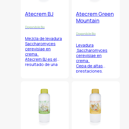
Atecrem BJ
Atecrem Green
Mountain
Disponibile Bio
Disponibile Bio
Mezcla de levadura
Saccharomyces
Levadura
cerevisiae
en
Saccharomyces
crema.
cerevisiae
en
Atecrem BJ es el
crema.
resultado de una
Cepa de altas
mezcla de LN3 y
prestaciones.
Green Mountain,
desarrollada y
producida por
Bioenologia 2.