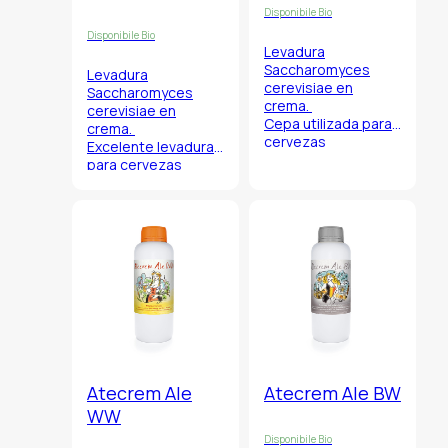
Disponibile Bio
Disponibile Bio
Levadura
Saccharomyces
Levadura
cerevisiae en
Saccharomyces
crema.
cerevisiae
en
Cepa utilizada para
crema.
cervezas
Excelente levadura
tradicionales de
para cervezas
Colonia y estilo
belgicas a alta
lager sin necesidad
gradación fuertes y
de largos tiempo de
oscuras con perfil
fermentación y
aromático limpio
temperaturas
que permite de
extremamente
utilizar mostos ricos
bajas.
en malta.
Atecrem Ale
Atecrem Ale BW
WW
Disponibile Bio