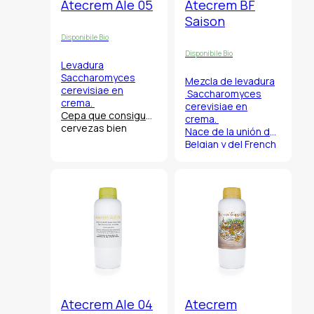
Atecrem Ale 05
Atecrem BF
Saison
Disponibile Bio
Disponibile Bio
Levadura
Saccharomyces
Mezcla de levadura
cerevisiae
en
Saccharomyces
crema.
cerevisiae
en
Cepa que consigue
crema.
cervezas bien
Nace de la unión del
equilibradas con
Belgian y del French
regusto limpio y
Saison, una perfecta
fresco con baja
mezcla entre las
producción de
dos cepas, crecidos
ésteres y casi nula
juntos que
la de diacetil.
consente al
cervecero de “jugar”
durante la
fermentación y
obtener resultados
diferentes a segun
de las temperaturas
empleadas.
Atecrem Ale 04
Atecrem