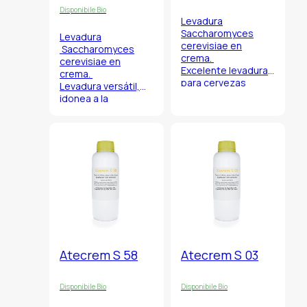
Disponibile Bio
Levadura
Saccharomyces
Levadura
cerevisiae
en
Saccharomyces
crema.
cerevisiae
en
Excelente levadura
crema.
para cervezas
Levadura versátil,
belgicas a alta
idonea a la
gradación fuertes y
producción de
oscuras con perfil
cervezas de trigo
aromático limpio
alemanas weiss y
que permite de
weinzen, pero se
utilizar mostos ricos
puede utilizar
en malta.
tambien para
cervezas a baja
fermentación para
obtener cervezas
en estilo traditional
bock.
Atecrem S 58
Atecrem S 03
Disponibile Bio
Disponibile Bio