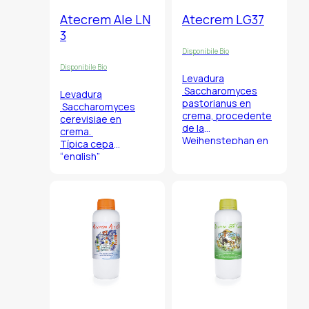
Atecrem Ale LN
Atecrem LG37
3
Disponibile Bio
Disponibile Bio
Levadura
Saccharomyces
Levadura
pastorianus
en
Saccharomyces
crema, procedente
cerevisiae
en
de la
crema.
Weihenstephan en
Típica cepa
Alemania.
“english”
Es una cepa
caraterizada por la
estremamente
producción de un
versátil que forma
perfil aromático
parte de la familia
afrutado delicado,
de levadura mas
esalta las notas de
utilizadas para la
malta y lúpolo.
producción de
cervezas a baja
fermentación tanto
en estilo Aleman,
lager, cuanto en
Checo, bock.