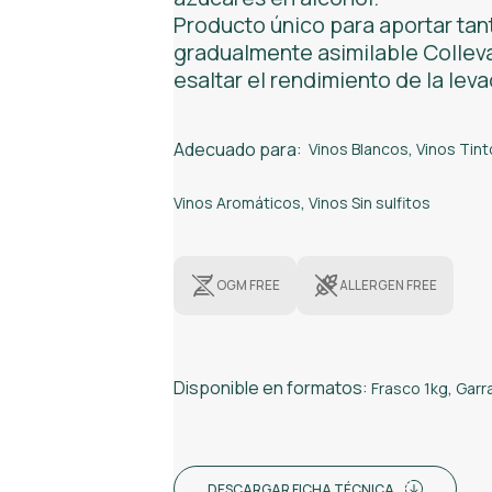
Producto único para aportar tan
gradualmente asimilable Collev
esaltar el rendimiento de la leva
Adecuado para:
Vinos Blancos
,
Vinos Tint
Vinos Aromáticos
,
Vinos Sin sulfitos
OGM FREE
ALLERGEN FREE
Disponible en formatos:
Frasco 1kg
,
Garr
DESCARGAR FICHA TÉCNICA