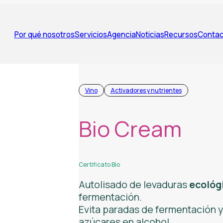
Por qué nosotros
Servicios
Agencia
Noticias
Recursos
Contac
Vino
Activadores y nutrientes
Bio Cream
Certificato Bio
Autolisado de levaduras
ecológ
fermentación.
Evita paradas de fermentación y
azúcares en alcohol.