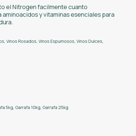
to el Nitrogen facilmente cuanto
a aminoacidos y vitaminas esenciales para
dura.
os
,
Vinos Rosados
,
Vinos Espumosos
,
Vinos Dulces
,
afa 5kg
,
Garrafa 10kg
,
Garrafa 25kg