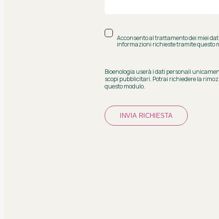
Acconsento al trattamento dei miei dati
informazioni richieste tramite questo
Bioenologia userà i dati personali unicamente
scopi pubblicitari. Potrai richiedere la rimo
questo modulo.
INVIA RICHIESTA