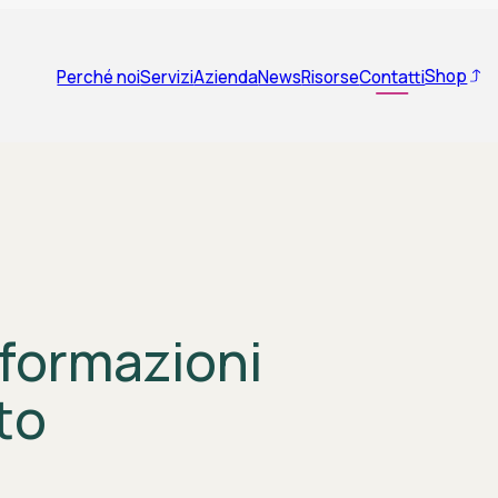
Shop
Perché noi
Servizi
Azienda
News
Risorse
Contatti
nformazioni
to