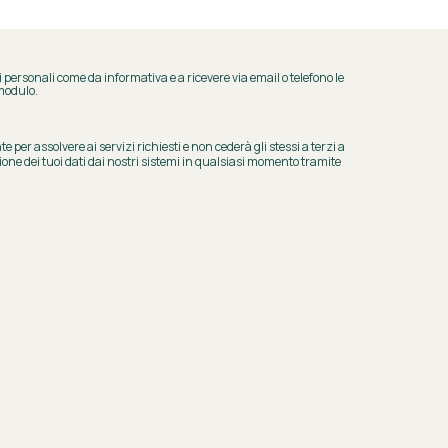
 personali come da informativa e a ricevere via email o telefono le
 modulo.
 per assolvere ai servizi richiesti e non cederà gli stessi a terzi a
zione dei tuoi dati dai nostri sistemi in qualsiasi momento tramite